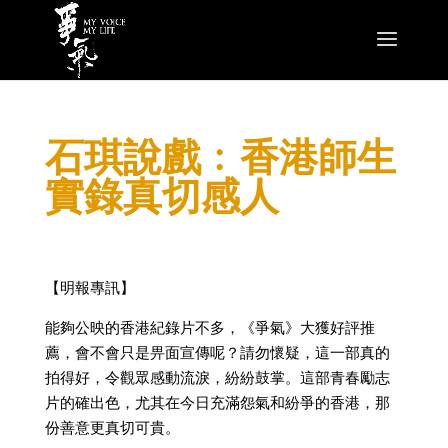
石琪說戲﹕香港師生
實錄真切感人
【明報專訊】
能夠公映的香港紀錄片不多，《爭氣》大獲好評推
薦，會不會只是畀面宣傳呢？請勿懷疑，這一部真的
拍得好，令觀眾感動流淚，紛紛鼓掌。這部青春勵志
片的確出色，尤其在今日充滿怨氣和紛爭的香港，那
份善意更真切可貴。