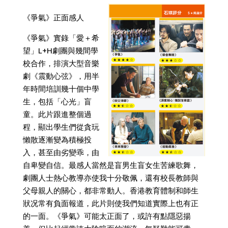
《爭氣》正面感人
《爭氣》實錄「愛＋希
望」L+H劇團與幾間學
校合作，排演大型音樂
劇《震動心弦》，用半
年時間培訓幾十個中學
生，包括「心光」盲
童。此片跟進整個過
程，顯出學生們從貪玩
懶散逐漸變為積極投
入，甚至由劣變乖，由
自卑變自信。最感人當然是盲男生盲女生苦練歌舞，
劇團人士熱心教導亦使我十分敬佩，還有校長教師與
父母親人的關心，都非常動人。香港教育體制和師生
狀况常有負面報道，此片則使我們知道實際上也有正
的一面。《爭氣》可能太正面了，或許有點隱惡揚