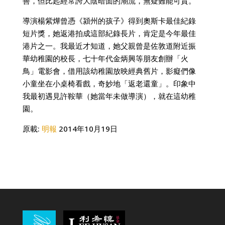
善，但比起經常誇大陰暗面的潮流，無疑難能可貴。
導演楊紫燁曾憑《潁州的孩子》得到奧斯卡最佳紀錄
短片獎，她返港拍成這部紀錄長片，肯定是今年最佳
港片之一。我最近才知道，她父親曾是佐敦道附近振
華幼稚園的校長，七十年代金炳興等朋友創辦「火
鳥」電影會，借用該幼稚園放映經典舊片，影癡們像
小童坐在小桌椅看戲，奇妙地「返老還童」。印象中
我最初遇見許鞍華（她當年未做導演），就在這幼稚
園。
原載:
明報
2014年10月19日