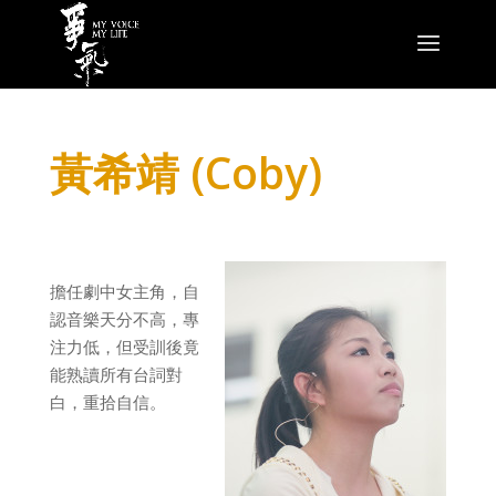
黃希靖 (Coby)
擔任劇中女主角，自
認音樂天分不高，專
注力低，但受訓後竟
能熟讀所有台詞對
白，重拾自信。